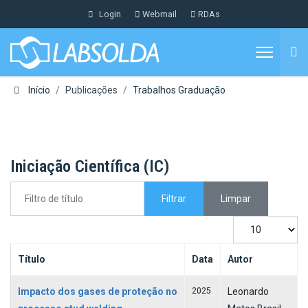
Login
Webmail
RDAs
Início
Publicações
Trabalhos Graduação
Iniciação Científica (IC)
Filtro de título
Filtrar
Limpar
Mostrar #
Título
Data
Autor
Artigos
Impacto dos gases de proteção no
2025
Leonardo