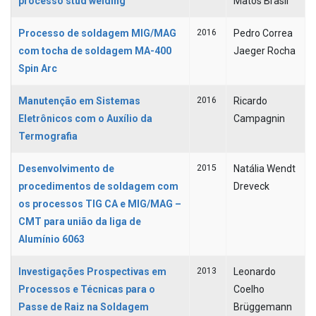
processo stud welding
Matos Brasil
Processo de soldagem MIG/MAG
2016
Pedro Correa
com tocha de soldagem MA-400
Jaeger Rocha
Spin Arc
Manutenção em Sistemas
2016
Ricardo
Eletrônicos com o Auxílio da
Campagnin
Termografia
Desenvolvimento de
2015
Natália Wendt
procedimentos de soldagem com
Dreveck
os processos TIG CA e MIG/MAG –
CMT para união da liga de
Alumínio 6063
Investigações Prospectivas em
2013
Leonardo
Processos e Técnicas para o
Coelho
Passe de Raiz na Soldagem
Brüggemann