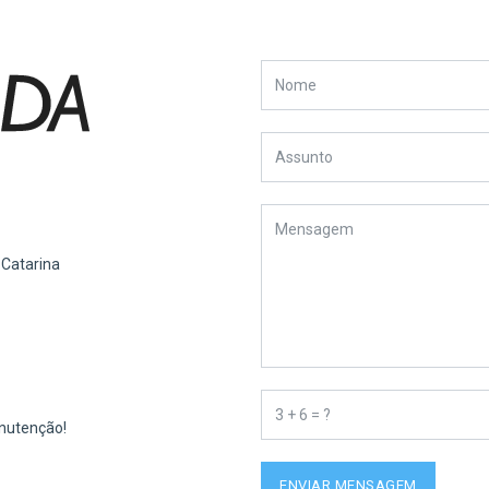
Nome
Assunto
Mensagem
*
 Catarina
3
nutenção!
+
6
=
ENVIAR MENSAGEM