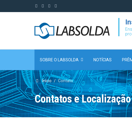
I
Ens
pro
SOBRE O LABSOLDA
NOTÍCIAS
PRÊM
Início
Contato
Contatos e Localização