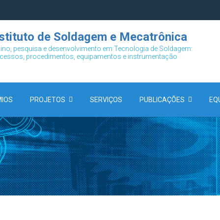
nstituto de Soldagem e Mecatrônica
ino, pesquisa e desenvolvimento em
Tecnologia de Soldagem:
cessos, procedimentos, equipamentos e instrumentação
IOS
PROJETOS
SERVIÇOS
PUBLICAÇÕES
EQ