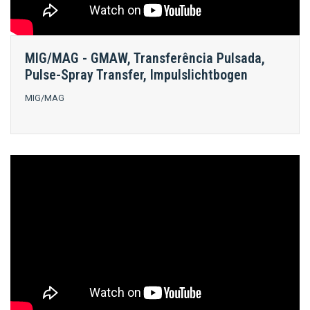
MIG/MAG - GMAW, Transferência Pulsada,
Pulse-Spray Transfer, Impulslichtbogen
MIG/MAG