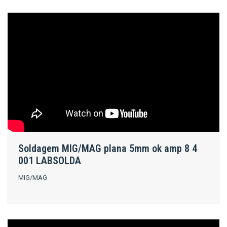
Soldagem MIG/MAG plana 5mm ok amp 8 4
001 LABSOLDA
MIG/MAG