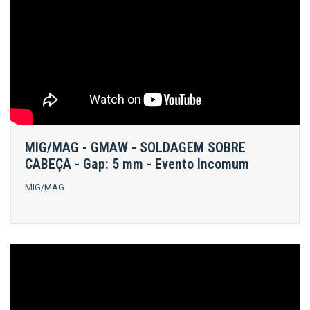
MIG/MAG - GMAW - SOLDAGEM SOBRE
CABEÇA - Gap: 5 mm - Evento Incomum
MIG/MAG