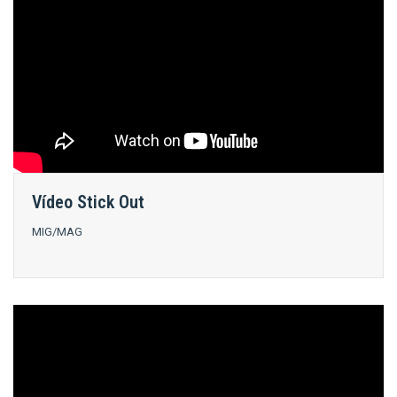
Vídeo Stick Out
MIG/MAG