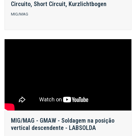
Circuito, Short Circuit, Kurzlichtbogen
MIG/MAG
MIG/MAG - GMAW - Soldagem na posição
vertical descendente - LABSOLDA