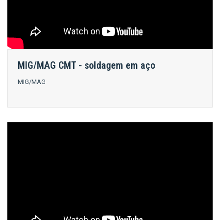
MIG/MAG CMT - soldagem em aço
MIG/MAG