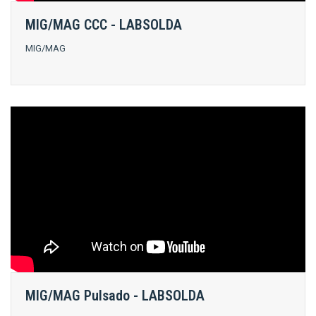
MIG/MAG CCC - LABSOLDA
MIG/MAG
MIG/MAG Pulsado - LABSOLDA