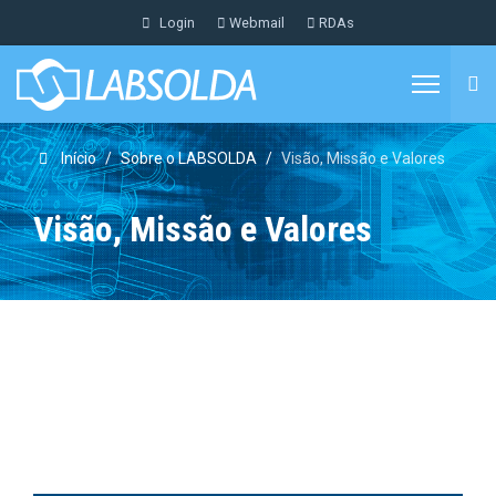
Login
Webmail
RDAs
Início
Sobre o LABSOLDA
Visão, Missão e Valores
Visão, Missão e Valores