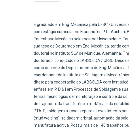
É graduado em Eng. Mecânica pela UFSC - Universida
com estágio curricular no Fraunhofer IPT - Aachen,
Engenharia Mecânica pela mesma Universidade. T
sua tese de Doutorado em Eng. Mecânica, tendo com
doutoral no Instituto SLV de Munique, Alemanha. Fi
doutorado, conduzido no LABSOLDA / UFSC. Desde s
corpo docente do Departamento de Eng. Mecânica 
coordenador do Instituto de Soldagem e Mecatrônic
direto pela cooperação do LABSOLDA com instituiçõ
ênfase em P, D & I em Processos de Soldagem e su
temas: tecnologias de monitoração e controle da s
de trajetória, da transferência metálica e da estabi
PTA-P, soldagem a Laser, reparo e revestimento po
(stud welding), soldagem orbital, automação da sol
manufatura aditiva. Possui mais de 140 trabalhos p