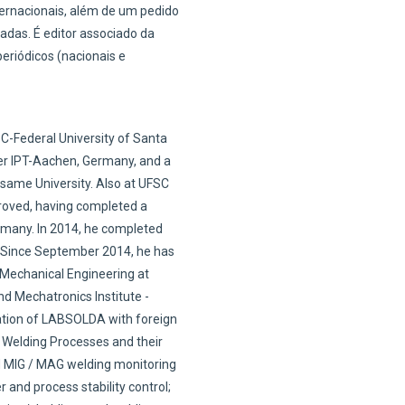
nternacionais, além de um pedido
adas. É editor associado da
eriódicos (nacionais e
C-Federal University of Santa
ofer IPT-Aachen, Germany, and a
same University. Also at UFSC
proved, having completed a
ermany. In 2014, he completed
 Since September 2014, he has
Mechanical Engineering at
d Mechatronics Institute -
ration of LABSOLDA with foreign
n Welding Processes and their
nd MIG / MAG welding monitoring
r and process stability control;