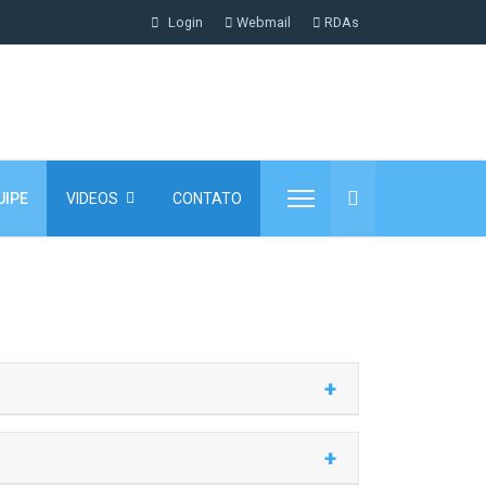
Login
Webmail
RDAs
UIPE
VIDEOS
CONTATO
+
s de pesquisa e desenvolvimento de processos,
+
stemas e procedimentos de soldagem, atuando em