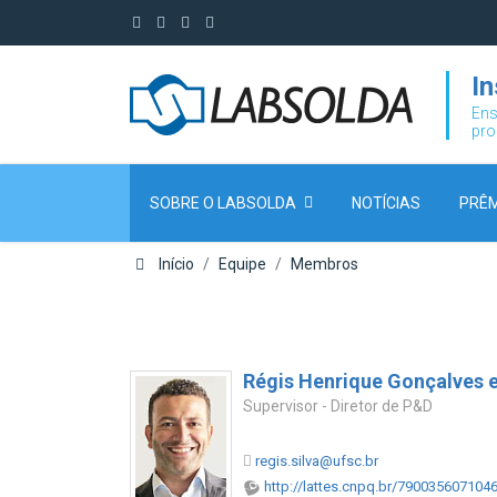
I
Ens
pro
SOBRE O LABSOLDA
NOTÍCIAS
PRÊM
Início
Equipe
Membros
Régis Henrique Gonçalves e
Supervisor - Diretor de P&D
regis.silva@ufsc.br
http://lattes.cnpq.br/790035607104