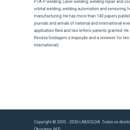
PTA-P welding; Laser welding; welding repair and coa
orbital welding; welding automation and sensoring; h
manufacturing. He has more than 140 papers publishe
journals and annals of national and international even
application filed and two letters-patents granted. He 
Revista Soldagem e Inspeção and a reviewer for ten 
international).
Copyright © 2005 - 2026 LABSOLDA. Todos os direit
Okuyama, M.P.