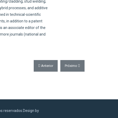
ting/cladding; stud welding;
ybrid processes; and additive
d in technical-scientific
ts, in addition to a patent
is an associate editor of the
more journals (national and
Artigo anterior: Raul Gohr Júnior
Próximo artigo: Tiago Ballmann d
Anterior
Próximo
os reservados.Design by