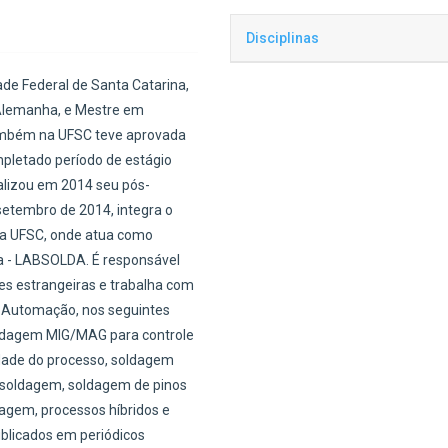
laboratório e em campo, leciona
Hora
Seg
Ter
UFSC (Eng. Mecânica, Eng. de Ma
Disciplinas
07:30
programa de pós-graduação em
.
.
08:20
de Federal de Santa Catarina,
atividades de extensão destinad
08:20
EMC 5227 (optativa) - Au
.
.
09:10
 Alemanha, e Mestre em
Realiza também a confecção de 
EMC 5204 - Soldagem
09:10
.
.
10:00
ambém na UFSC teve aprovada
científicos, e é responsável pel
EMC 410032 - Fundamentos
10:10
pletado período de estágio
junto aos setores acadêmico e i
.
.
Térmico
11:00
nalizou em 2014 seu pós-
treinamentos, divulgação, pate
11:00
EMC 410063 - Fundamentos 
.
.
11:50
etembro de 2014, integra o
bolsistas do LABSOLDA.
Soldagem a Arco
12:00
.
.
13:30
da UFSC, onde atua como
Processos de Soldagem a A
13:30
a - LABSOLDA. É responsável
.
.
Processos de Soldagem a Ar
14:20
es estrangeiras e trabalha com
14:20
.
.
15:10
a Automação, nos seguintes
15:10
.
.
16:00
oldagem MIG/MAG para controle
16:20
.
.
lidade do processo, soldagem
17:10
r soldagem, soldagem de pinos
17:10
.
.
18:00
dagem, processos híbridos e
ublicados em periódicos