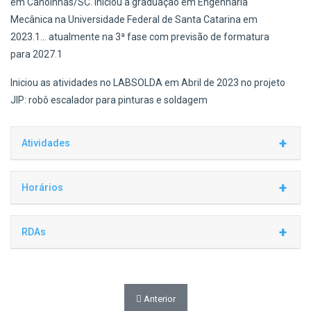
em Canoinhas/SC. Iniciou a graduação em Engenharia
Mecânica na Universidade Federal de Santa Catarina em
2023.1… atualmente na 3ª fase com previsão de formatura
para 2027.1
Iniciou as atividades no LABSOLDA em Abril de 2023 no projeto
JIP: robô escalador para pinturas e soldagem
+
Atividades
+
Horários
Hora
Seg
Ter
Qua
Qui
Sex
+
RDAs
07:30
.
.
.
.
.
08:20
08:20
Victor Hugo Kruger Schiessl : RDAs 2026
LABSOLDA
LABSOLDA
.
.
.
09:10
Data Início
Data Final
Horas a cumprir
Horas cumpridas
Saldo
09:10
LABSOLDA
LABSOLDA
LABSOLDA
.
.
10:00
Artigo anterior: Tiago Ballmann de Campos
Anterior
04/01/2026
10/01/2026
17:00
18:02
+01:02