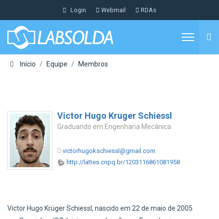
Login
Webmail
RDAs
Início
Equipe
Membros
Victor Hugo Kruger Schiessl
Graduando em Engenharia Mecânica
victorhugokschiessl@gmail.com
http://lattes.cnpq.br/1203116861081958
Victor Hugo Krüger Schiessl, nascido em 22 de maio de 2005