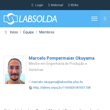
Login
Webmail
RDAs
Início
Equipe
Membros
Marcelo Pompermaier Okuyama
Mestre em Engenharia de Produção e
Sistemas
marcelo.okuyama@labsolda.ufsc.br
http://lattes.cnpq.br/1165426181651108