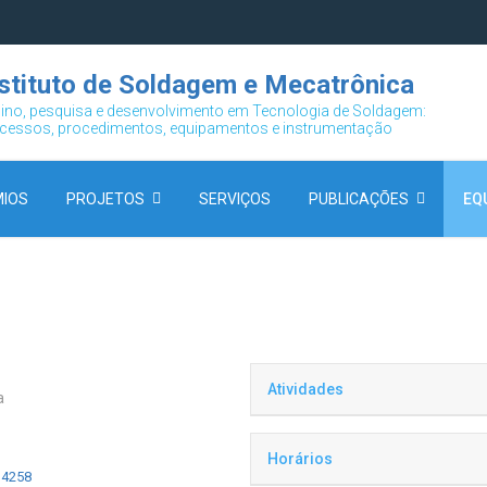
nstituto de Soldagem e Mecatrônica
ino, pesquisa e desenvolvimento em
Tecnologia de Soldagem:
cessos, procedimentos, equipamentos e instrumentação
IOS
PROJETOS
SERVIÇOS
PUBLICAÇÕES
EQ
Atividades
a
Horários
14258