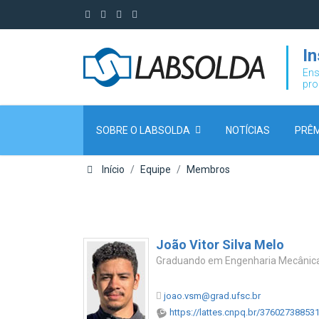
I
Ens
pro
SOBRE O LABSOLDA
NOTÍCIAS
PRÊM
Início
Equipe
Membros
João Vitor Silva Melo
Graduando em Engenharia Mecânic
joao.vsm@grad.ufsc.br
https://lattes.cnpq.br/37602738853