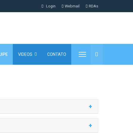
Login
Webmail
RDAs
UIPE
VIDEOS
CONTATO
+
+