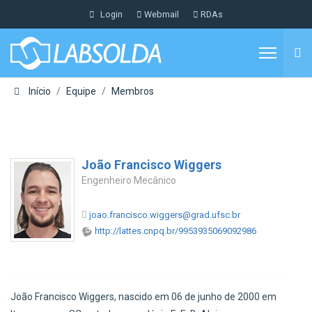
Login
Webmail
RDAs
Início
Equipe
Membros
João Francisco Wiggers
Engenheiro Mecânico
joao.francisco.wiggers@grad.ufsc.br
http://lattes.cnpq.br/9953935069092986
João Francisco Wiggers, nascido em 06 de junho de 2000 em