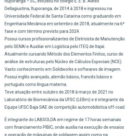
Ituporanga – SC, estudou no colégio E. E. B. Aleixo
Dellagiustina, Ituporanga, de 2014 à 2018 e ingressou na
Universidade Federal de Santa Catarina como graduando em
Engenharia Mecânica em setembro de 2018, atualmente na 6ª
fase e com término previsto para 2024.
Possui cursos profissionalizantes de Eletricista de Manutenção
pelo SENAI e Auxiliar em Logística pelo ITEQ de Itajaí.
Atualmente cursando Método dos Elementos Finitos, curso de
análise de estruturas pelo Núcleo de Cálculos Especiais (NCE).
Vasto conhecimento em Solidworks e softwares de imagem.
Possui inglês avançado, alemão básico, francês básico e
português como língua materna.
Teve atuação entre outubro de 2018 à março de 2021 no
Laboratório de Biomecânica da UFSC (LEBm) e é integrante da
Equipe UFSC Baja SAE de competição automobilística off-road.
É integrante do LABSOLDA em regime de 17 horas semanais
com financiamento PIBIC, onde auxilia na execução de ensaios
e operação de máquinas de soldagem assim como na