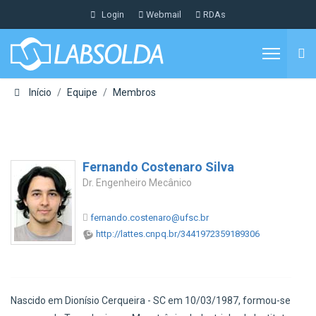
Login
Webmail
RDAs
Início
Equipe
Membros
Fernando Costenaro Silva
Dr. Engenheiro Mecânico
fernando.costenaro@ufsc.br
http://lattes.cnpq.br/3441972359189306
Nascido em Dionísio Cerqueira - SC em 10/03/1987, formou-se