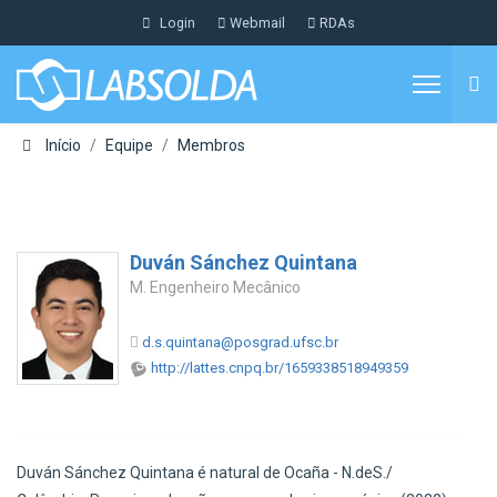
Login
Webmail
RDAs
Início
Equipe
Membros
Duván Sánchez Quintana
M. Engenheiro Mecânico
d.s.quintana@posgrad.ufsc.br
http://lattes.cnpq.br/1659338518949359
Duván Sánchez Quintana é natural de Ocaña - N.deS./