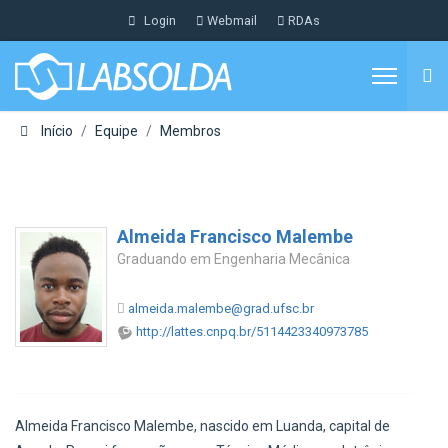
Login
Webmail
RDAs
Início
Equipe
Membros
Almeida Francisco Malembe
Graduando em Engenharia Mecânica
almeida.malembe@grad.ufsc.br
http://lattes.cnpq.br/5114423340973785
Almeida Francisco Malembe, nascido em Luanda, capital de