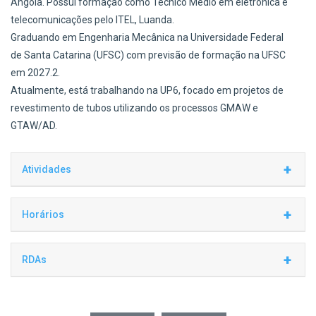
Angola. Possui formação como Técnico Médio em eletrônica e
telecomunicações pelo ITEL, Luanda.
Graduando em Engenharia Mecânica na Universidade Federal
de Santa Catarina (UFSC) com previsão de formação na UFSC
em 2027.2.
Atualmente, está trabalhando na UP6, focado em projetos de
revestimento de tubos utilizando os processos GMAW e
GTAW/AD.
+
Atividades
Realiza atividades práticas de soldagem, com ênfase
+
Horários
na aplicação de revestimentos metálicos por solda MIG
mecanizada.
Hora
Seg
Ter
Qua
Qui
Sex
+
Contribui na execução de ensaios, fabricação de corpos
RDAs
07:30
de prova e operação de máquinas e equipamentos de
.
.
.
.
.
08:20
soldagem.
08:20
Almeida Francisco Malembe : RDAs 2026
.
.
.
.
.
09:10
Data Início
Data Final
Horas a cumprir
Horas cumpridas
Saldo