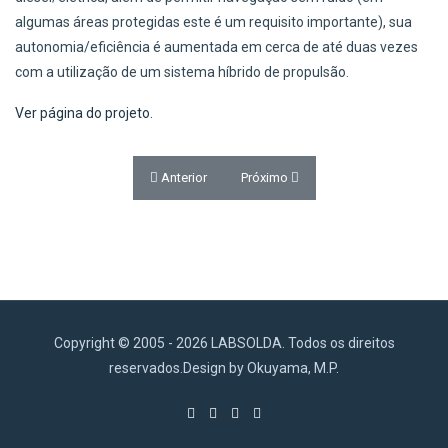
algumas áreas protegidas este é um requisito importante), sua
autonomia/eficiência é aumentada em cerca de até duas vezes
com a utilização de um sistema híbrido de propulsão.
Ver página do projeto.
Artigo anterior: Desenvolvimento de uma Tecnolog
Próximo artigo: Tecnologias Limpas
Anterior
Próximo
Copyright © 2005 - 2026 LABSOLDA. Todos os direitos
reservados.Design by Okuyama, M.P.