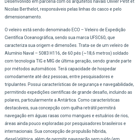
Desenvolvido em parceria com os arquitetos navais Olivier Petit et
Nicolas Berthelot, responsáveis pelas linhas do casco e pelo
dimensionamento.
O veleiro está sendo denominado ECO – Veleiro de Expedição
Científica Oceanográfica, sendo sua marca UFSC60, que
caracteriza sua origem e dimensões. Trata-se de um veleiro de
Alumínio Naval – 5083 H116, de 60 pés (~18,6 metros) soldado
com tecnologia TIG e MIG de última geração, sendo grande parte
por métodos automáticos. Terá capacidade de hospedar
comodamente até dez pessoas, entre pesquisadores e
tripulantes. Possui características de segurança e navegabilidade,
permitindo expedições científicas de grande desafio, incluindo as
polares, particularmente a Antártica. Como características
destacáveis, sua concepção com quilha retrátil permitirá
navegação em águas rasas como mangues e estuários de rios,
áreas ainda pouco exploradas por pesquisadores brasileiros e
internacionais. Sua concepção de propulsão híbrida,
diesel/elétrica, além de permitir navegação sem ruído (em